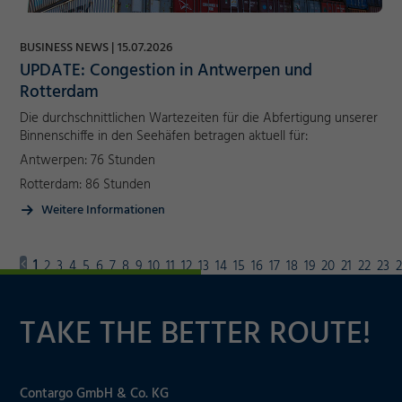
BUSINESS NEWS
15.07.2026
UPDATE: Congestion in Antwerpen und
Rotterdam
Die durchschnittlichen Wartezeiten für die Abfertigung unserer
Binnenschiffe in den Seehäfen betragen aktuell für:
Antwerpen: 76 Stunden
Rotterdam: 86 Stunden
Weitere Informationen
1
2
3
4
5
6
7
8
9
10
11
12
13
14
15
16
17
18
19
20
21
22
23
TAKE THE BETTER ROUTE!
Contargo GmbH & Co. KG