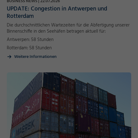
BUSINESS NEWS
22.07.2026
Marketing und Statistik
UPDATE: Congestion in Antwerpen und
Rotterdam
Akzeptieren
Cookie Informationen anzeigen
Die durchschnittlichen Wartezeiten für die Abfertigung unserer
Speichern
Binnenschiffe in den Seehäfen betragen aktuell für:
Ablehnen
Antwerpen: 58 Stunden
Rotterdam: 58 Stunden
Impressum
Datenschutz
Weitere Informationen