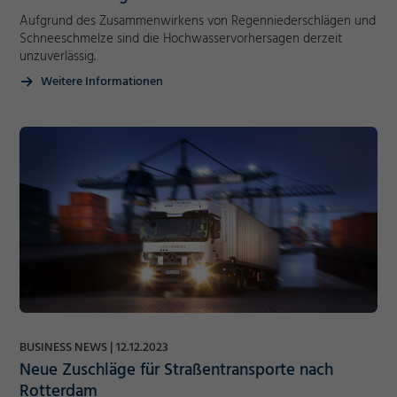
Aufgrund des Zusammenwirkens von Regenniederschlägen und
Akzeptieren
Cookie Informationen anzeigen
Schneeschmelze sind die Hochwasservorhersagen derzeit
Speichern
unzuverlässig.
Ablehnen
Weitere Informationen
Impressum
Datenschutz
BUSINESS NEWS
12.12.2023
Neue Zuschläge für Straßentransporte nach
Rotterdam