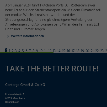
Ab 1. Januar 2024 führt Hutchison Ports ECT Rotterdam zwei
neue Tarife für den Straßentransport ein. Mit dem Klimatarif soll
der modale Wechsel realisiert werden und der
Streuungszuschlag für eine gleichmäßigere Verteilung der
Anlieferungen und Abholungen per LKW an den Terminals ECT
Delta und Euromax sorgen.
Weitere Informationen
1
2
3
4
5
6
7
8
9
10
11
12
13
14
15
16
17
18
19
20
21
22
23
TAKE THE BETTER ROUTE!
Contargo GmbH & Co. KG
Rheinkaistraße 2
68159 Mannheim
Deutschland