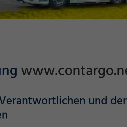
rung
www.contargo.n
n Verantwortlichen und de
en