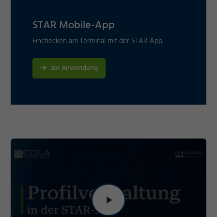
Akzeptieren
Cookie Informationen anzeigen
Speichern
STAR Mobile-App
Ablehnen
Einchecken am Terminal mit der STAR-App.
Impressum
Datenschutz
zur Anwendung