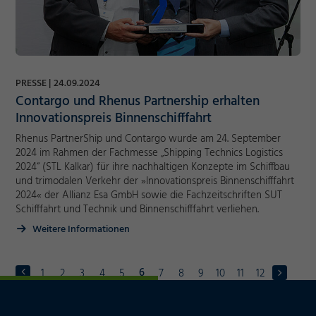
PRESSE
24.09.2024
Contargo und Rhenus Partnership erhalten
Innovationspreis Binnenschifffahrt
Rhenus PartnerShip und Contargo wurde am 24. September
2024 im Rahmen der Fachmesse „Shipping Technics Logistics
2024“ (STL Kalkar) für ihre nachhaltigen Konzepte im Schiffbau
und trimodalen Verkehr der »Innovationspreis Binnenschifffahrt
2024« der Allianz Esa GmbH sowie die Fachzeitschriften SUT
Schifffahrt und Technik und Binnenschifffahrt verliehen.
Weitere Informationen
6
1
2
3
4
5
7
8
9
10
11
12