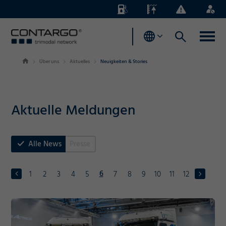
Energiezuschläge
Pegelstände
Business
Login
News
Über uns
Aktuelles
Neuigkeiten & Stories
Aktuelle Meldungen
Alle News
Presse
6
1
2
3
4
5
7
8
9
10
11
12