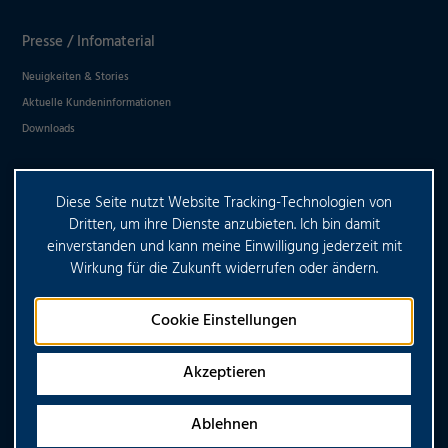
Presse / Infomaterial
Neuigkeiten & Stories
Aktuelle Kundeninformationen
Downloads
Diese Seite nutzt Website Tracking-Technologien von
HABEN SIE WEITERE FRAGEN?
Dritten, um ihre Dienste anzubieten. Ich bin damit
einverstanden und kann meine Einwilligung jederzeit mit
Wirkung für die Zukunft widerrufen oder ändern.
KONTAKTIEREN SIE UNS
Cookie Einstellungen
Akzeptieren
Copyright © 2026 CONTARGO. Alle Rechte vorbehalten
Ablehnen
Impressum
Datenschutz