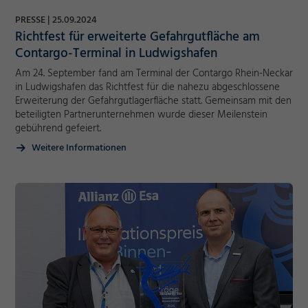
PRESSE
25.09.2024
Richtfest für erweiterte Gefahrgutfläche am
Marketing und Statistik
Contargo-Terminal in Ludwigshafen
Am 24. September fand am Terminal der Contargo Rhein-Neckar
Akzeptieren
Cookie Informationen anzeigen
in Ludwigshafen das Richtfest für die nahezu abgeschlossene
Speichern
Erweiterung der Gefahrgutlagerfläche statt. Gemeinsam mit den
beteiligten Partnerunternehmen wurde dieser Meilenstein
Ablehnen
gebührend gefeiert.
Impressum
Datenschutz
Weitere Informationen