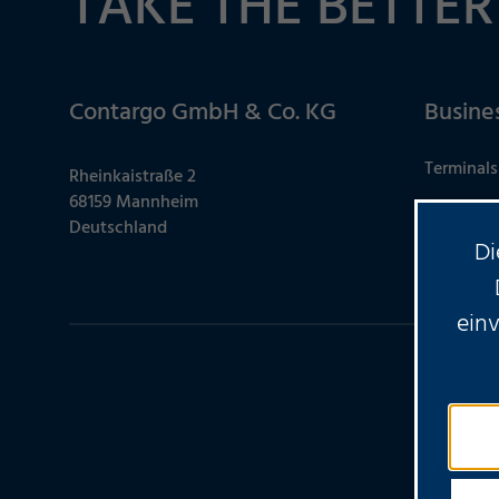
TAKE THE BETTER
Contargo GmbH & Co. KG
Busine
Terminals
Rheinkaistraße 2
68159 Mannheim
Kontakt
Deutschland
Di
Service-B
ein