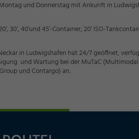
am Montag und Donnerstag mit Ankunft in Ludwig
r 20’, 30’, 40’und 45’-Container, 20’ ISO-Tankconta
n
eckar in Ludwigshafen hat 24/7 geöffnet, verfüg
inigung und Wartung bei der MuTaC (Multimodal
 Group und Contargo) an.