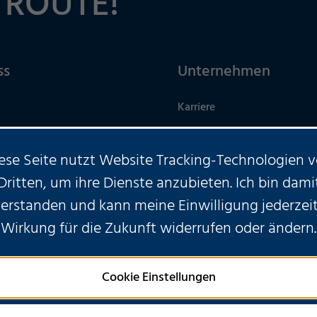
 ROUTE!
ss
Unternehmen
Karriere
Nachhaltigkeit
ese Seite nutzt Website Tracking-Technologien 
üros
econtargo
Dritten, um ihre Dienste anzubieten. Ich bin dami
verstanden und kann meine Einwilligung jederzeit
Wirkung für die Zukunft widerrufen oder ändern.
HABEN SIE WEITERE FRAGEN
Cookie Einstellungen
KONTAKTIEREN SIE UNS