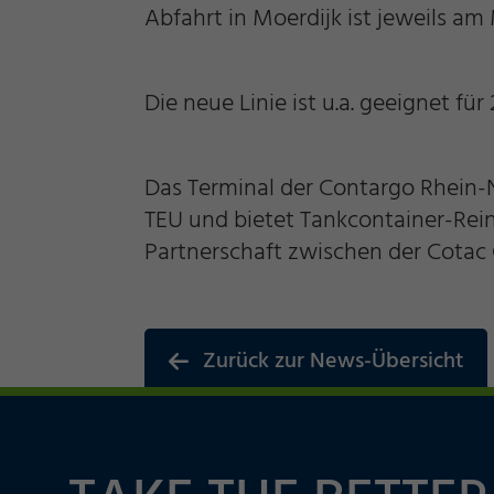
Abfahrt in Moerdijk ist jeweils 
Marketing und Statistik
Die neue Linie ist u.a. geeignet fü
Akzeptieren
Speichern
Ablehne
Cookie Informationen anzeigen
Impressum
Datenschutz
Das Terminal der Contargo Rhein-N
TEU und bietet Tankcontainer-Re
Partnerschaft zwischen der Cotac
Zurück zur News-Übersicht