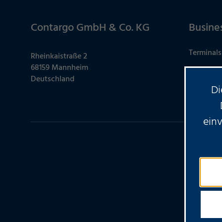
Contargo GmbH & Co. KG
Busine
Terminals
Rheinkaistraße 2
68159 Mannheim
Kontakt
Deutschland
Di
Service-B
ein