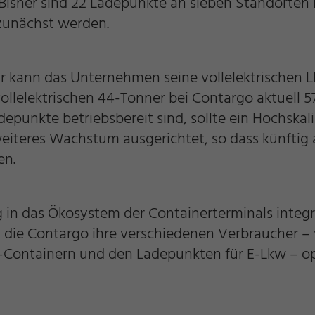
isher sind 22 Ladepunkte an sieben Standorten 
 zunächst werden.
ur kann das Unternehmen seine vollelektrischen 
vollelektrischen 44-Tonner bei Contargo aktuell 
depunkte betriebsbereit sind, sollte ein Hochskalie
f weiteres Wachstum ausgerichtet, so dass künfti
en.
 in das Ökosystem der Containerterminals integrie
n
ie Contargo ihre verschiedenen Verbraucher – 
er-Containern und den Ladepunkten für E-Lkw – o