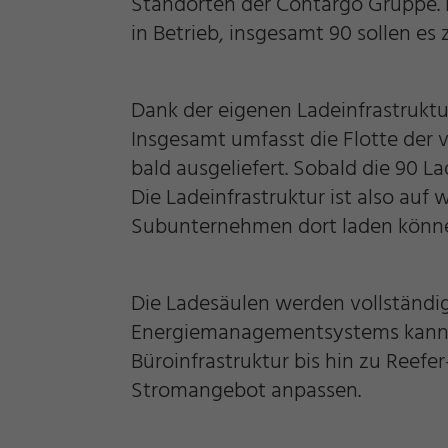
Notwendig
Standorten der Contargo Gruppe. B
in Betrieb, insgesamt 90 sollen es
Cookie Informationen anzeigen
Dank der eigenen Ladeinfrastrukt
Insgesamt umfasst die Flotte der 
bald ausgeliefert. Sobald die 90 La
Die Ladeinfrastruktur ist also au
Marketing und Statistik
Subunternehmen dort laden könn
Die Ladesäulen werden vollständig
Akzeptieren
Speichern
Ablehne
Cookie Informationen anzeigen
Energiemanagementsystems kann d
Impressum
Büroinfrastruktur bis hin zu Reef
Datenschutz
Stromangebot anpassen.