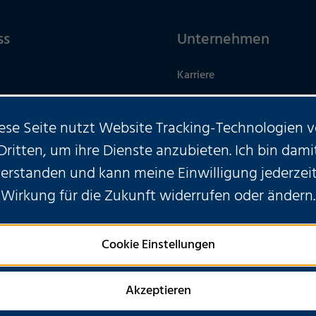
ss
Unternehmen
Karriere
Nachhaltigkeit
ese Seite nutzt Website Tracking-Technologien 
üros
econtargo
Dritten, um ihre Dienste anzubieten. Ich bin dami
verstanden und kann meine Einwilligung jederzeit
Wirkung für die Zukunft widerrufen oder ändern.
HABEN SIE WEITERE FRAGEN
Cookie Einstellungen
KONTAKTIEREN SIE UNS
Akzeptieren