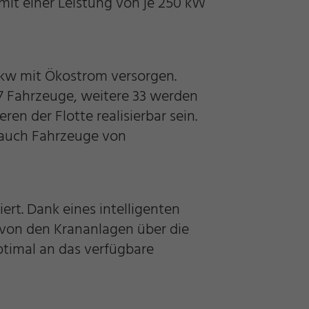
mit einer Leistung von je 250 kW
Lkw mit Ökostrom versorgen.
57 Fahrzeuge, weitere 33 werden
ren der Flotte realisierbar sein.
g auch Fahrzeuge von
rt. Dank eines intelligenten
von den Krananlagen über die
ptimal an das verfügbare