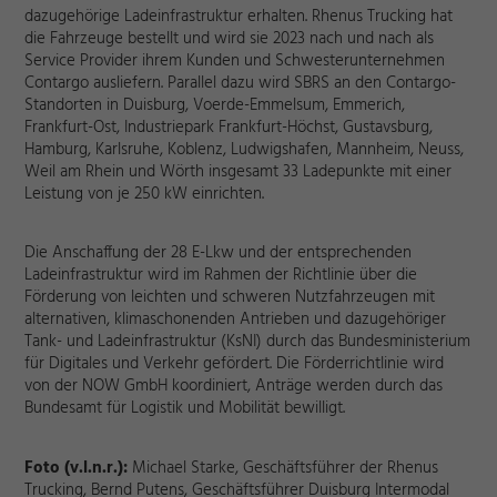
dazugehörige Ladeinfrastruktur
erhalten.
Rhenus Trucking hat
die Fahrzeuge bestellt und wird sie 2023 nach und nach als
Service Provider ihrem Kunden und Schwesterunternehmen
Contargo ausliefern. Parallel dazu wird SBRS an den Contargo-
Standorten in Duisburg, Voerde-Emmelsum, Emmerich,
Frankfurt-Ost, Industriepark Frankfurt-Höchst, Gustavsburg,
Hamburg, Karlsruhe, Koblenz, Ludwigshafen, Mannheim, Neuss,
Weil am Rhein und Wörth insgesamt 33 Ladepunkte mit einer
Leistung von je 250 kW einrichten.
Die Anschaffung der 28 E-Lkw und der entsprechenden
Ladeinfrastruktur wird im Rahmen der Richtlinie über die
Förderung von leichten und schweren Nutzfahrzeugen mit
alternativen, klimaschonenden Antrieben und dazugehöriger
Tank- und Ladeinfrastruktur (KsNI) durch das Bundesministerium
für Digitales und Verkehr gefördert. Die Förderrichtlinie wird
von der NOW GmbH koordiniert, Anträge werden durch das
Bundesamt für Logistik und Mobilität bewilligt.
Foto (v.l.n.r.):
Michael Starke, Geschäftsführer der Rhenus
Trucking, Bernd Putens, Geschäftsführer Duisburg Intermodal