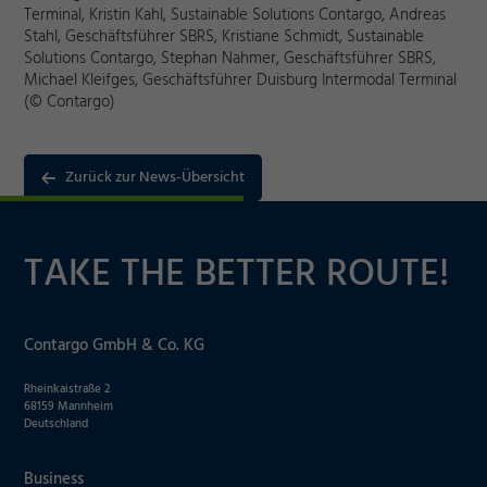
Terminal, Kristin Kahl, Sustainable Solutions Contargo, Andreas
Notwendig
Stahl, Geschäftsführer SBRS, Kristiane Schmidt, Sustainable
Solutions Contargo, Stephan Nahmer, Geschäftsführer SBRS,
Michael Kleifges, Geschäftsführer Duisburg Intermodal Terminal
Cookie Informationen anzeigen
(© Contargo)
Zurück zur News-Übersicht
Marketing und Statistik
Akzeptieren
TAKE THE BETTER ROUTE!
Cookie Informationen anzeigen
Speichern
Ablehnen
Contargo GmbH & Co. KG
Impressum
Datenschutz
Rheinkaistraße 2
68159 Mannheim
Deutschland
Business