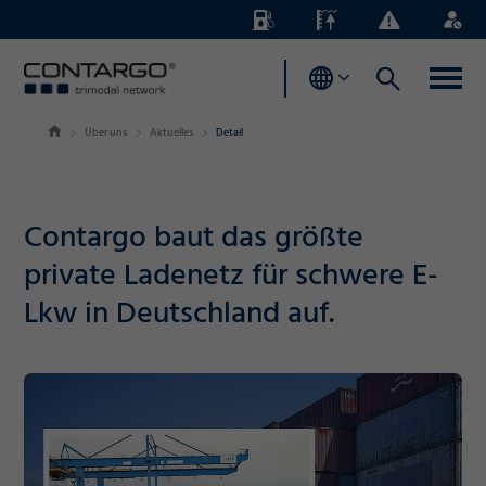
Energiezuschläge
Pegelstände
Business
Login
News
Über uns
Aktuelles
Detail
Contargo baut das größte
private Ladenetz für schwere E-
Lkw in Deutschland auf.