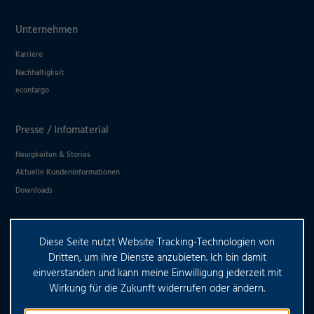
Ablehnen
Unternehmen
Impressum
Datenschutz
Karriere
Nachhaltigkeit
econtargo
Presse / Infomaterial
Neuigkeiten & Stories
Aktuelle Kundeninformationen
Downloads
Diese Seite nutzt Website Tracking-Technologien von
HABEN SIE WEITERE FRAGEN?
Dritten, um ihre Dienste anzubieten. Ich bin damit
einverstanden und kann meine Einwilligung jederzeit mit
Wirkung für die Zukunft widerrufen oder ändern.
KONTAKTIEREN SIE UNS