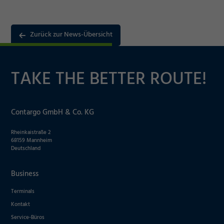
Zurück zur News-Übersicht
TAKE THE BETTER ROUTE!
Notwendig
Contargo GmbH & Co. KG
Cookie Informationen anzeigen
Rheinkaistraße 2
68159 Mannheim
Deutschland
Business
Marketing und Statistik
Terminals
Kontakt
Akzeptieren
Cookie Informationen anzeigen
Service-Büros
Speichern