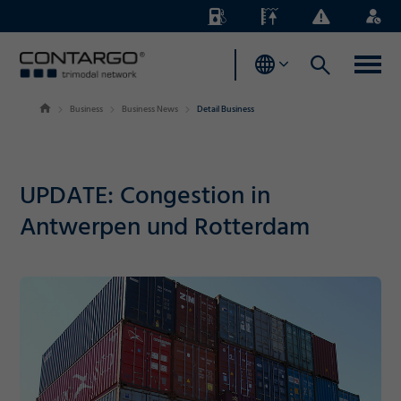
Energiezuschläge
Pegelstände
Business
Login
News
Business
Business News
Detail Business
UPDATE: Congestion in
Antwerpen und Rotterdam