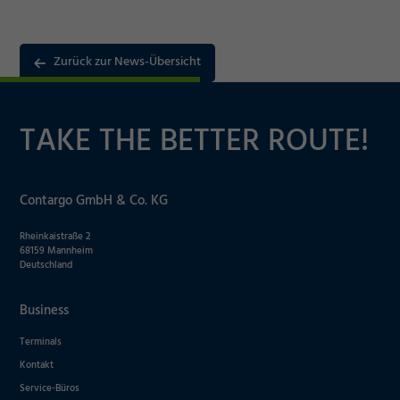
Zurück zur News-Übersicht
TAKE THE BETTER ROUTE!
Notwendig
Contargo GmbH & Co. KG
Cookie Informationen anzeigen
Rheinkaistraße 2
68159 Mannheim
Deutschland
Business
Marketing und Statistik
Terminals
Kontakt
Akzeptieren
Cookie Informationen anzeigen
Service-Büros
Speichern