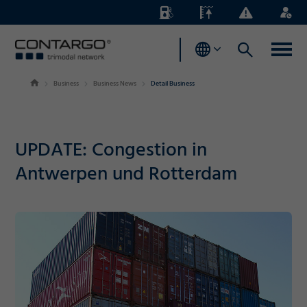
Energiezuschläge
Pegelstände
Business
Login
News
Business
Business News
Detail Business
UPDATE: Congestion in
Antwerpen und Rotterdam