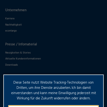
Ablehnen
Unternehmen
Impressum
Datenschutz
Karriere
Nachhaltigkeit
econtargo
Presse / Infomaterial
Neuigkeiten & Stories
Aktuelle Kundeninformationen
Downloads
Diese Seite nutzt Website Tracking-Technologien von
HABEN SIE WEITERE FRAGEN?
Dritten, um ihre Dienste anzubieten. Ich bin damit
einverstanden und kann meine Einwilligung jederzeit mit
Wirkung für die Zukunft widerrufen oder ändern.
KONTAKTIEREN SIE UNS