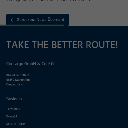
Verzögerungen in der Abfertigung zu rechnen.
Zurück zur News-Übersicht
TAKE THE BETTER ROUTE!
Notwendig
Contargo GmbH & Co. KG
Cookie Informationen anzeigen
Rheinkaistraße 2
68159 Mannheim
Deutschland
Business
Marketing und Statistik
Terminals
Kontakt
Akzeptieren
Cookie Informationen anzeigen
Service-Büros
Speichern