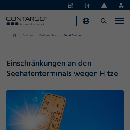
Energiezuschläge
Pegelstände
Business
Login
News
Business
Business News
Detail Business
Einschränkungen an den
Seehafenterminals wegen Hitze