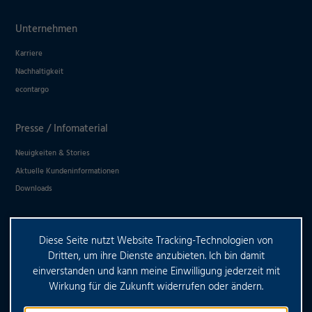
Ablehnen
Unternehmen
Impressum
Datenschutz
Karriere
Nachhaltigkeit
econtargo
Presse / Infomaterial
Neuigkeiten & Stories
Aktuelle Kundeninformationen
Downloads
Diese Seite nutzt Website Tracking-Technologien von
HABEN SIE WEITERE FRAGEN?
Dritten, um ihre Dienste anzubieten. Ich bin damit
einverstanden und kann meine Einwilligung jederzeit mit
Wirkung für die Zukunft widerrufen oder ändern.
KONTAKTIEREN SIE UNS